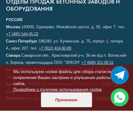
ОТДЕЛЫ ПРОДАЖ БЕТОННЫХ ЗАВОДОВ И
ОБОРУДОВАНИЯ
РОССИЯ
Москва
143000, Одинцово, Можайское шоссе, д. 55, офис 7, тел.
+7 (495) 544-45-22
Санкт-Петербург
196240, ул. Кубинская, д. 75, корпус 1, литера
А, офис 207, тел.
+7 (812) 414-92-80
Самара
Самарская обл., Красноярский р-н, 3й км а/д п. Волжский-
п. Береза, промплощадка ООО "ЭЛКОН"
+7 (846) 321-00-11
Екатеринбург
620075, ул. Малышева д.51 офис 11/01 (бизнес-
Мы используем cookie-файлы для сбора статистики,
центр «Высоцкий»), тел.
+7 (343) 378-41-18
сохранения Ваших настроек и улучшения работы
сайта.
Краснодар
350000, ул.Ивана Кияшко 10 оф 4, тел.
+7 (987) 950-
Подробнее о политике использования cookie
11-11
Хабаровск
ул. Дзержинского, д. 6, тел.
+7 (914) 339-20-10
Принимаю
КАЗАХСТАН
Астана
, переулок 156, д. 11, офис 210, тел/факс:
+7 (7172) 52-60-