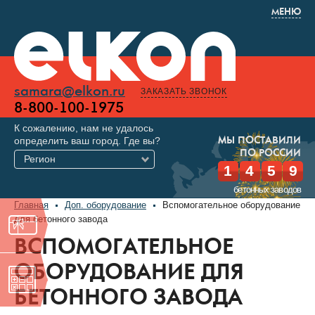
МЕНЮ
samara@elkon.ru
ЗАКАЗАТЬ ЗВОНОК
8-800-100-1975
К сожалению, нам не удалось
определить ваш город. Где вы?
МЫ ПОСТАВИЛИ
ПО РОССИИ
Регион
1
4
5
9
бетонных заводов
Главная
Доп. оборудование
Вспомогательное оборудование
для бетонного завода
ВСПОМОГАТЕЛЬНОЕ
ОБОРУДОВАНИЕ ДЛЯ
БЕТОННОГО ЗАВОДА