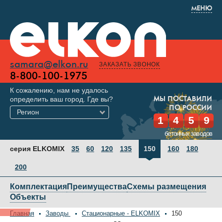
МЕНЮ
samara@elkon.ru
ЗАКАЗАТЬ ЗВОНОК
8-800-100-1975
К сожалению, нам не удалось
определить ваш город. Где вы?
МЫ ПОСТАВИЛИ
ПО РОССИИ
Регион
1
4
5
9
бетонных заводов
серия ELKOMIX
35
60
120
135
150
160
180
200
Комплектация
Преимущества
Схемы размещения
Объекты
Главная
Заводы
Стационарные - ELKOMIX
150