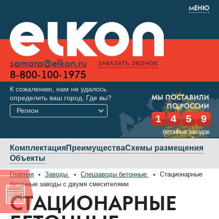
МЕНЮ
samara@elkon.ru
ЗАКАЗАТЬ ЗВОНОК
8-800-100-1975
К сожалению, нам не удалось
определить ваш город. Где вы?
МЫ ПОСТАВИЛИ
ПО РОССИИ
Регион
1
4
5
9
бетонных заводов
Комплектация
Преимущества
Схемы размещения
Объекты
Главная
Заводы
Спецзаводы бетонные
Стационарные
бетонные заводы с двумя смесителями
СТАЦИОНАРНЫЕ