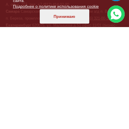
сайта.
А, офис 207, тел.
+7 (812) 414-92-80
Подробнее о политике использования cookie
Самара
Самарская обл., Красноярский р-н, 3й км а/д п. Волжский-
Принимаю
п. Береза, промплощадка ООО "ЭЛКОН"
+7 (846) 321-00-11
Екатеринбург
620075, ул. Малышева д.51 офис 11/01 (бизнес-
центр «Высоцкий»), тел.
+7 (343) 378-41-18
Краснодар
350000, ул.Ивана Кияшко 10 оф 4, тел.
+7 (987) 950-
11-11
Хабаровск
ул. Дзержинского, д. 6, тел.
+7 (914) 339-20-10
КАЗАХСТАН
Астана
, переулок 156, д. 11, офис 210, тел/факс:
+7 (7172) 52-60-
47
ТУРЦИЯ
Стамбул
,
Фабрика ELKON A.S.
,
Фабрика ELKON